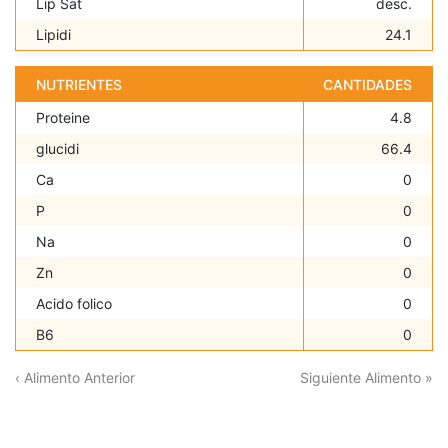
Lip Sat
desc.
Lipidi
24.1
NUTRIENTES
CANTIDADES
Proteine
4.8
glucidi
66.4
Ca
0
P
0
Na
0
Zn
0
Acido folico
0
B6
0
‹ Alimento Anterior
Siguiente Alimento »