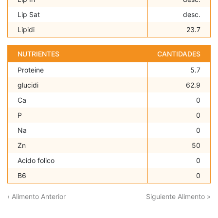
Lip Sat
desc.
Lipidi
23.7
NUTRIENTES
CANTIDADES
Proteine
5.7
glucidi
62.9
Ca
0
P
0
Na
0
Zn
50
Acido folico
0
B6
0
‹ Alimento Anterior
Siguiente Alimento »