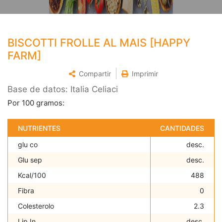
BISCOTTI FROLLE AL MAIS [HAPPY
FARM]
Compartir
Imprimir
Base de datos: Italia Celiaci
Por 100 gramos:
NUTRIENTES
CANTIDADES
glu co
desc.
Glu sep
desc.
Kcal/100
488
Fibra
0
Colesterolo
2.3
Lip In
desc.