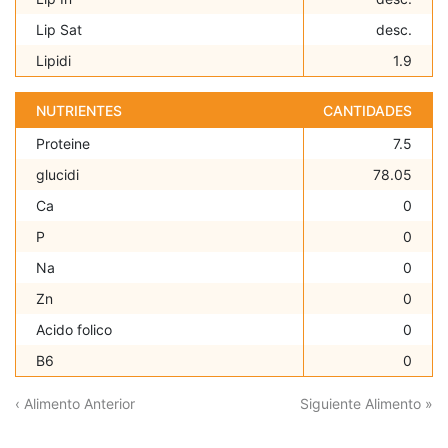
Lip Sat
desc.
Lipidi
1.9
NUTRIENTES
CANTIDADES
Proteine
7.5
glucidi
78.05
Ca
0
P
0
Na
0
Zn
0
Acido folico
0
B6
0
‹ Alimento Anterior
Siguiente Alimento »