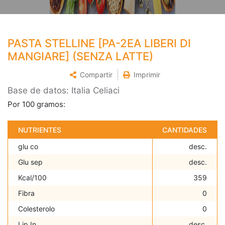
PASTA STELLINE [PA-2EA LIBERI DI
MANGIARE] (SENZA LATTE)
Compartir
Imprimir
Base de datos: Italia Celiaci
Por 100 gramos:
NUTRIENTES
CANTIDADES
glu co
desc.
Glu sep
desc.
Kcal/100
359
Fibra
0
Colesterolo
0
Lip In
desc.