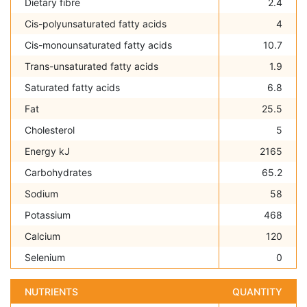
Dietary fibre
2.4
Cis-polyunsaturated fatty acids
4
Cis-monounsaturated fatty acids
10.7
Trans-unsaturated fatty acids
1.9
Saturated fatty acids
6.8
Fat
25.5
Cholesterol
5
Energy kJ
2165
Carbohydrates
65.2
Sodium
58
Potassium
468
Calcium
120
Selenium
0
NUTRIENTS
QUANTITY