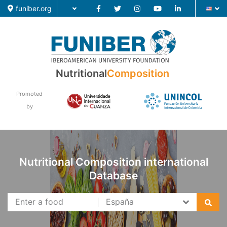
funiber.org
Nutritional
Composition
Food Composition
Promoted
Academic Education
by
Research
News
Nutritional Composition international
Database