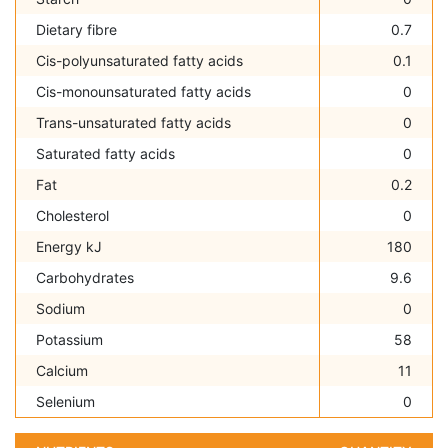
Dietary fibre
0.7
Cis-polyunsaturated fatty acids
0.1
Cis-monounsaturated fatty acids
0
Trans-unsaturated fatty acids
0
Saturated fatty acids
0
Fat
0.2
Cholesterol
0
Energy kJ
180
Carbohydrates
9.6
Sodium
0
Potassium
58
Calcium
11
Selenium
0