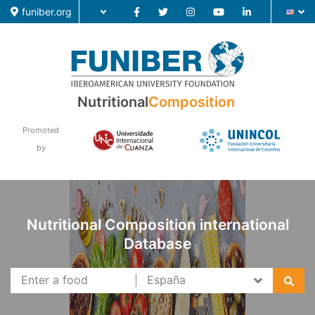
funiber.org
Nutritional
Composition
Food Composition
Promoted
Academic Education
by
Research
News
Nutritional Composition international
Database