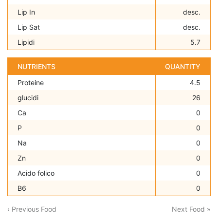
Lip In
desc.
Lip Sat
desc.
Lipidi
5.7
NUTRIENTS
QUANTITY
Proteine
4.5
glucidi
26
Ca
0
P
0
Na
0
Zn
0
Acido folico
0
B6
0
‹ Previous Food
Next Food »