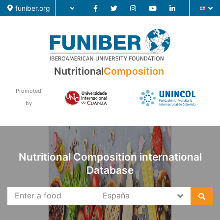
funiber.org
Food Composition
Nutritional
Composition
Academic Education
Promoted
by
Research
News
Nutritional Composition international
Database