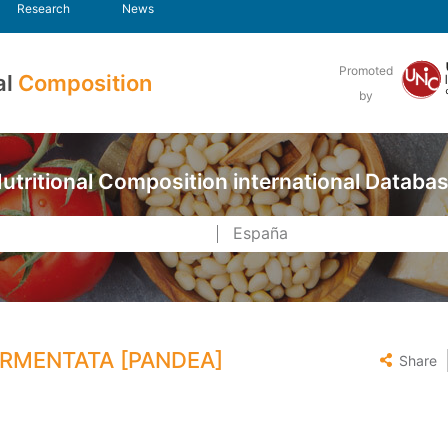
Research
News
Promoted
al
Composition
by
utritional Composition international Databa
ERMENTATA [PANDEA]
Share