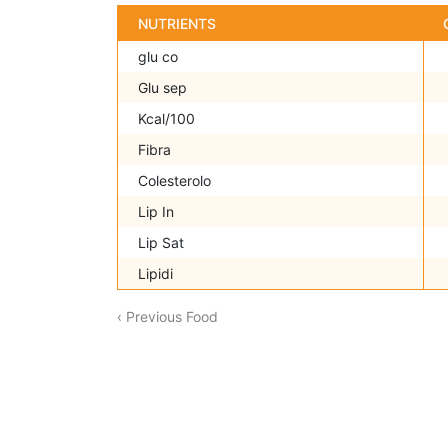
NUTRIENTS
glu co
Glu sep
Kcal/100
Fibra
Colesterolo
Lip In
Lip Sat
Lipidi
‹ Previous Food