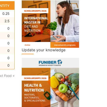
NTITY
0.25
2.5
0
0
0
Update your knowledge
0
0
0
xt Food »