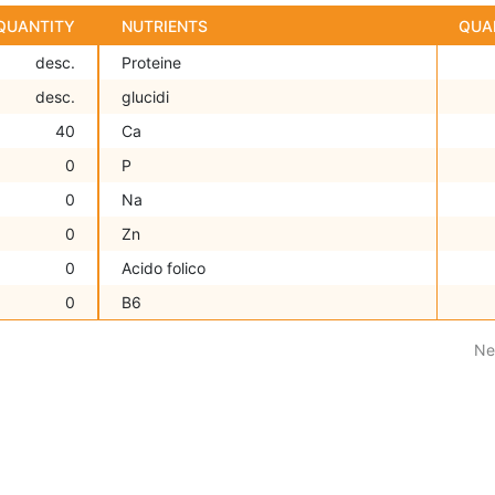
QUANTITY
NUTRIENTS
QUA
desc.
Proteine
desc.
glucidi
40
Ca
0
P
0
Na
0
Zn
0
Acido folico
0
B6
Ne