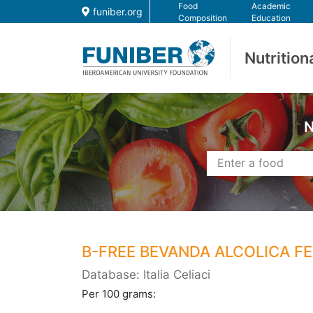
Food
Academic
funiber.org
Composition
Education
Nutrition
N
B-FREE BEVANDA ALCOLICA F
Database: Italia Celiaci
Per 100 grams: