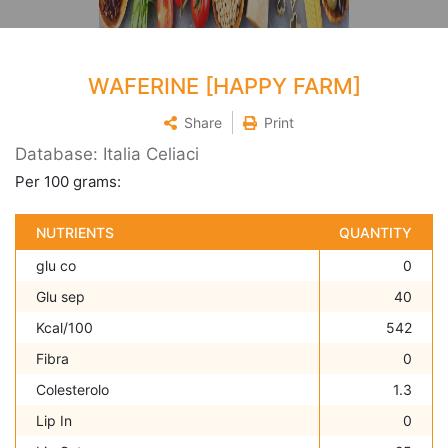
WAFERINE [HAPPY FARM]
Share
Print
Database: Italia Celiaci
Per 100 grams:
NUTRIENTS
QUANTITY
glu co
0
Glu sep
40
Kcal/100
542
Fibra
0
Colesterolo
1.3
Lip In
0