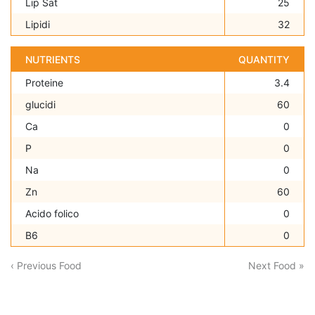
Lip Sat
25
Lipidi
32
NUTRIENTS
QUANTITY
Proteine
3.4
glucidi
60
Ca
0
P
0
Na
0
Zn
60
Acido folico
0
B6
0
‹ Previous Food
Next Food »