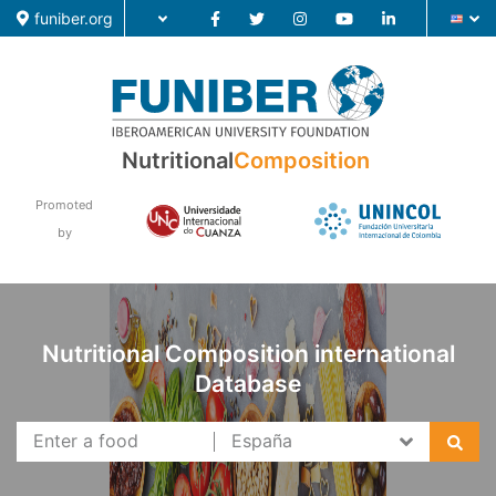
funiber.org
Food Composition
Nutritional
Composition
Academic Education
Promoted
Research
by
News
Nutritional Composition international
Database