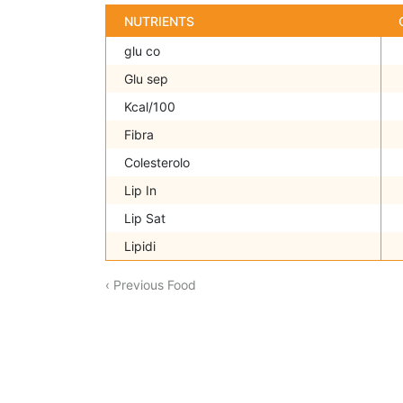
NUTRIENTS
glu co
Glu sep
Kcal/100
Fibra
Colesterolo
Lip In
Lip Sat
Lipidi
‹ Previous Food