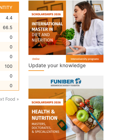
NTITY
4.4
66.5
0
0
0
Update your knowledge
100
0
0
xt Food »