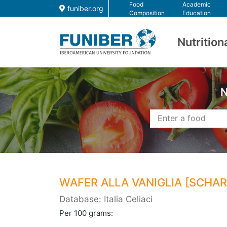
Food
Academic
funiber.org
Composition
Education
Nutrition
N
WAFER ALLA VANIGLIA [SCHAR
Database: Italia Celiaci
Per 100 grams: