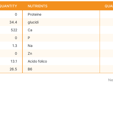
QUANTITY
NUTRIENTS
QUA
0
Proteine
34.4
glucidi
522
Ca
0
P
1.3
Na
0
Zn
13.1
Acido folico
26.5
B6
Ne