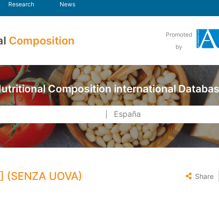
Research
News
Promoted
al
Composition
by
utritional Composition international Databa
] (SENZA UOVA)
Share