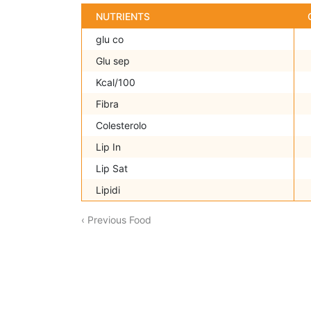
NUTRIENTS
glu co
Glu sep
Kcal/100
Fibra
Colesterolo
Lip In
Lip Sat
Lipidi
‹ Previous Food