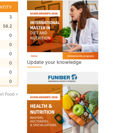
NTITY
3
56.2
0
0
0
Update your knowledge
0
0
0
xt Food »