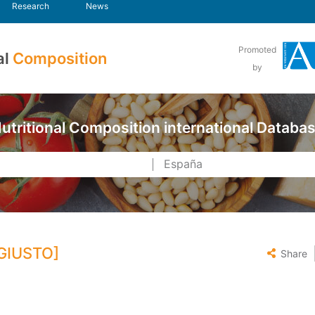
Research
News
Promoted
al
Composition
by
utritional Composition international Databa
GIUSTO]
Share