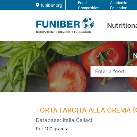
Food
Academic
funiber.org
Composition
Education
Nutrition
N
TORTA FARCITA ALLA CREMA [
Database: Italia Celiaci
Per 100 grams: