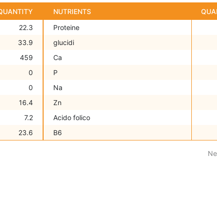
QUANTITY
NUTRIENTS
QUA
22.3
Proteine
33.9
glucidi
459
Ca
0
P
0
Na
16.4
Zn
7.2
Acido folico
23.6
B6
Ne