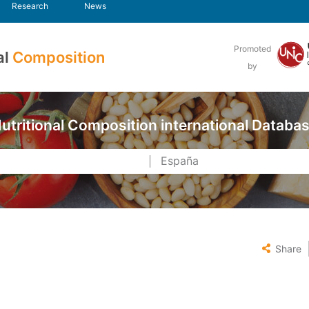
Research
News
Promoted
al
Composition
by
utritional Composition international Databa
Share