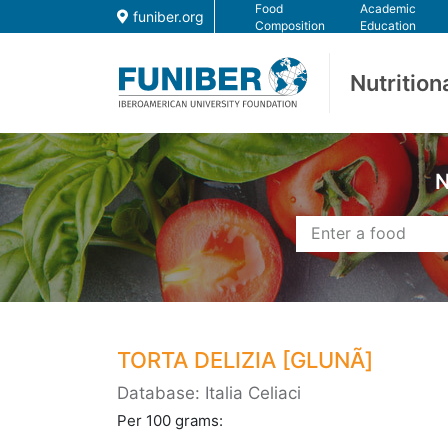
Food
Academic
funiber.org
Composition
Education
Nutrition
N
TORTA DELIZIA [GLUNÃ]
Database: Italia Celiaci
Per 100 grams: