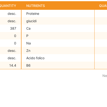
QUANTITY
NUTRIENTS
QUA
desc.
Proteine
desc.
glucidi
387
Ca
0
P
0
Na
desc.
Zn
desc.
Acido folico
14.4
B6
Ne