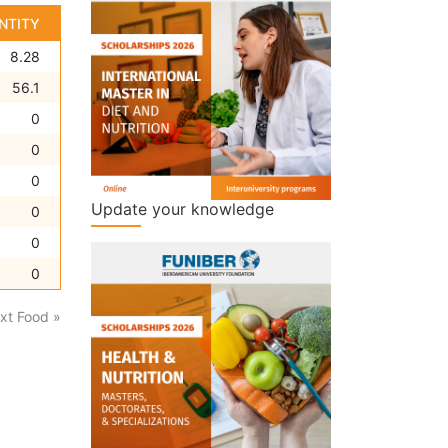
NTITY
8.28
56.1
0
0
0
Update your knowledge
0
0
0
xt Food »