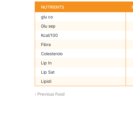
NUTRIENTS
glu co
Glu sep
Kcal/100
Fibra
Colesterolo
Lip In
Lip Sat
Lipidi
‹ Previous Food