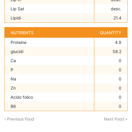
Lip Sat
desc.
Lipidi
21.4
NUTRIENTS
QUANTITY
Proteine
4.9
glucidi
58.2
Ca
0
P
0
Na
0
Zn
0
Acido folico
0
B6
0
‹ Previous Food
Next Food »