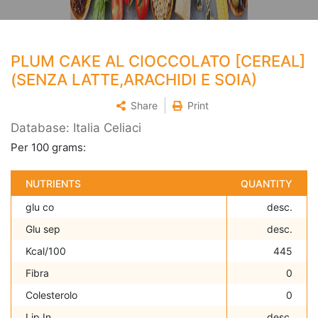
PLUM CAKE AL CIOCCOLATO [CEREAL]
(SENZA LATTE,ARACHIDI E SOIA)
Share
Print
Database: Italia Celiaci
Per 100 grams:
NUTRIENTS
QUANTITY
glu co
desc.
Glu sep
desc.
Kcal/100
445
Fibra
0
Colesterolo
0
Lip In
desc.