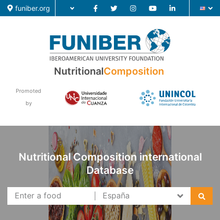
funiber.org
Food Composition
Nutritional
Composition
Academic Education
Promoted
by
Research
News
Nutritional Composition international
Database