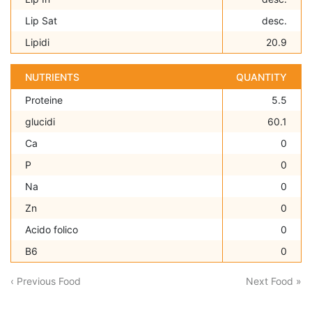
Lip Sat
desc.
Lipidi
20.9
NUTRIENTS
QUANTITY
Proteine
5.5
glucidi
60.1
Ca
0
P
0
Na
0
Zn
0
Acido folico
0
B6
0
‹ Previous Food
Next Food »