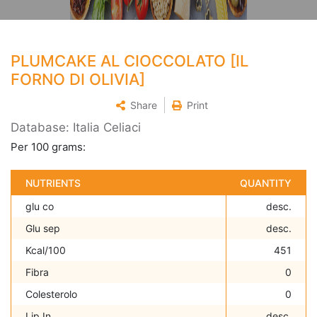
PLUMCAKE AL CIOCCOLATO [IL
FORNO DI OLIVIA]
Share
Print
Database: Italia Celiaci
Per 100 grams:
NUTRIENTS
QUANTITY
glu co
desc.
Glu sep
desc.
Kcal/100
451
Fibra
0
Colesterolo
0
Lip In
desc.