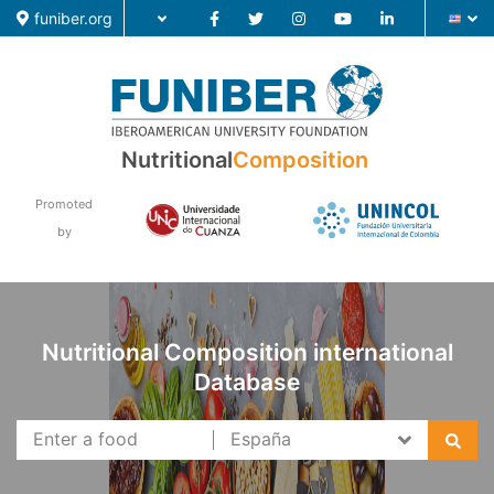
funiber.org
Food Composition
Nutritional
Composition
Academic Education
Promoted
by
Research
News
Nutritional Composition international
Database