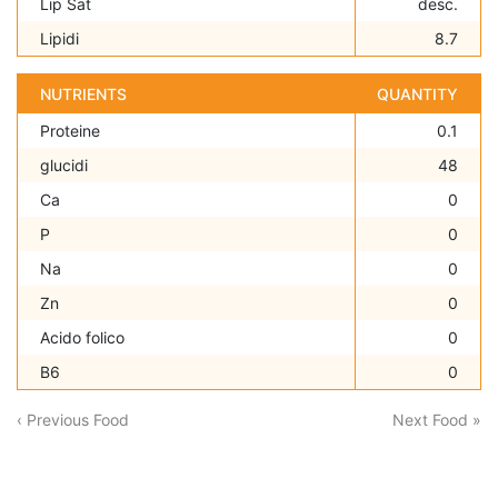
Lip Sat
desc.
Lipidi
8.7
NUTRIENTS
QUANTITY
Proteine
0.1
glucidi
48
Ca
0
P
0
Na
0
Zn
0
Acido folico
0
B6
0
‹ Previous Food
Next Food »