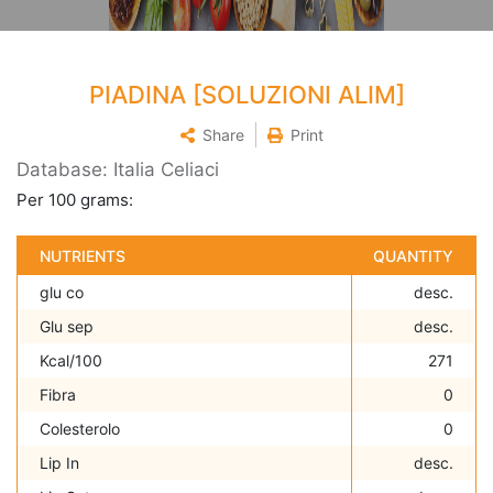
PIADINA [SOLUZIONI ALIM]
Share
Print
Database: Italia Celiaci
Per 100 grams:
NUTRIENTS
QUANTITY
glu co
desc.
Glu sep
desc.
Kcal/100
271
Fibra
0
Colesterolo
0
Lip In
desc.