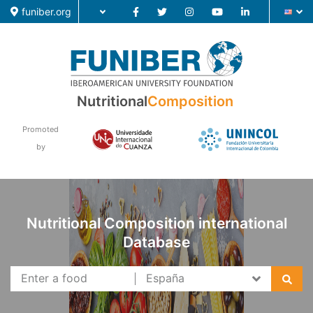
funiber.org
Food Composition
Nutritional
Composition
Academic Education
Promoted
Research
by
News
Nutritional Composition international
Database