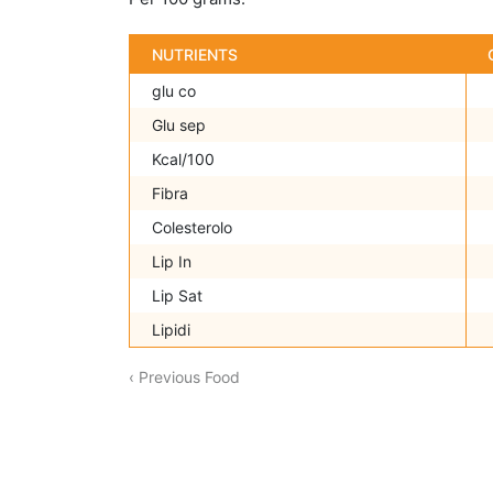
NUTRIENTS
glu co
Glu sep
Kcal/100
Fibra
Colesterolo
Lip In
Lip Sat
Lipidi
‹ Previous Food