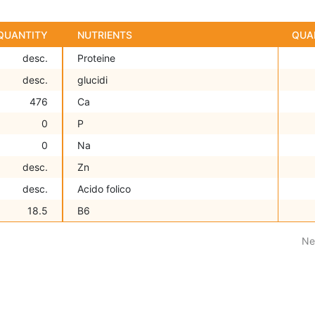
QUANTITY
NUTRIENTS
QUA
desc.
Proteine
desc.
glucidi
476
Ca
0
P
0
Na
desc.
Zn
desc.
Acido folico
18.5
B6
Ne