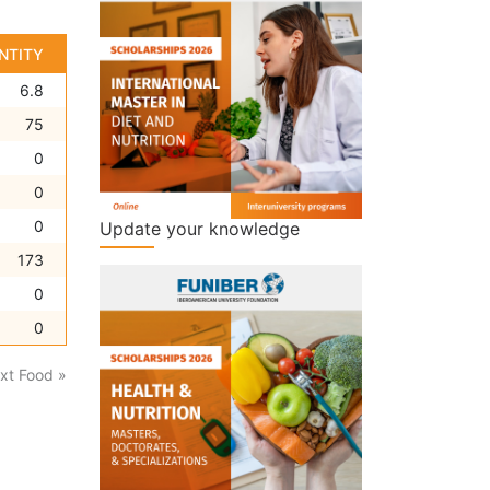
NTITY
6.8
75
0
0
0
Update your knowledge
173
0
0
xt Food »