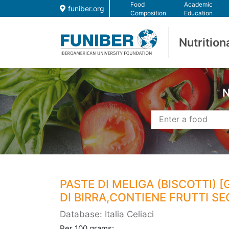
Food
Academic
funiber.org
Composition
Education
Nutrition
N
PASTE DI MELIGA (BISCOTTI) 
DI BIRRA,CONTIENE FRUTTI S
Database: Italia Celiaci
Per 100 grams: