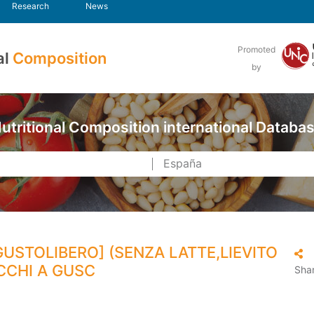
Research
News
Promoted
al
Composition
by
utritional Composition international Databa
[GUSTOLIBERO] (SENZA LATTE,LIEVITO
ECCHI A GUSC
Sha