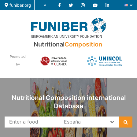
funiber.org
Food Composition
Nutritional
Composition
Academic Education
Promoted
by
Research
News
Nutritional Composition international
Database