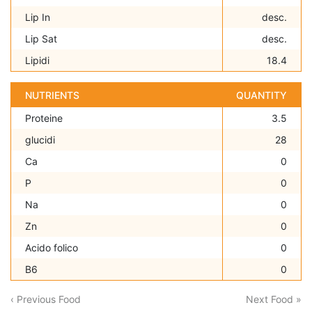
Lip In
desc.
Lip Sat
desc.
Lipidi
18.4
NUTRIENTS
QUANTITY
Proteine
3.5
glucidi
28
Ca
0
P
0
Na
0
Zn
0
Acido folico
0
B6
0
‹ Previous Food
Next Food »