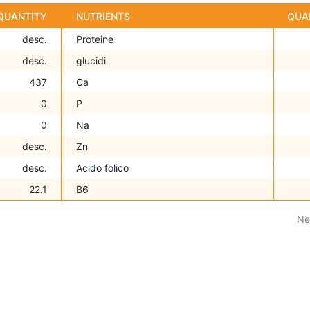
QUANTITY
NUTRIENTS
QUA
desc.
Proteine
desc.
glucidi
437
Ca
0
P
0
Na
desc.
Zn
desc.
Acido folico
22.1
B6
Ne