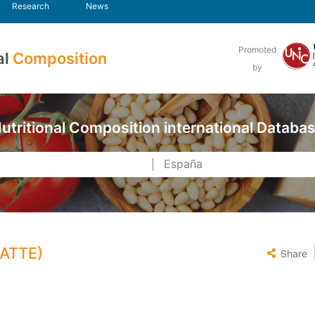
Research
News
Promoted
al
Composition
by
utritional Composition international Databa
LATTE)
Share