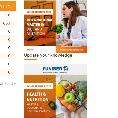
NTITY
2.6
65.1
0
0
0
Update your knowledge
0
0
0
xt Food »