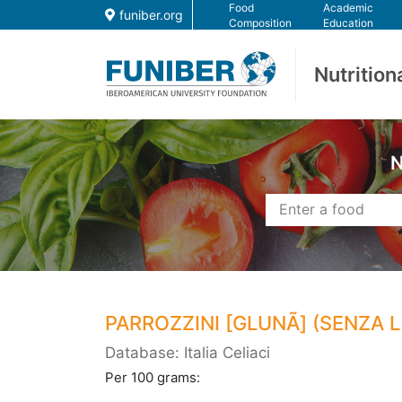
Food
Academic
funiber.org
Composition
Education
Nutrition
N
PARROZZINI [GLUNÃ] (SENZA 
Database: Italia Celiaci
Per 100 grams: