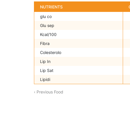
NUTRIENTS
glu co
Glu sep
Kcal/100
Fibra
Colesterolo
Lip In
Lip Sat
Lipidi
‹ Previous Food