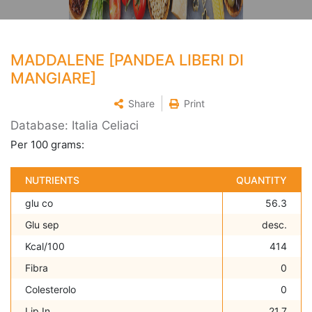
MADDALENE [PANDEA LIBERI DI
MANGIARE]
Share
Print
Database: Italia Celiaci
Per 100 grams:
NUTRIENTS
QUANTITY
glu co
56.3
Glu sep
desc.
Kcal/100
414
Fibra
0
Colesterolo
0
Lip In
21.7