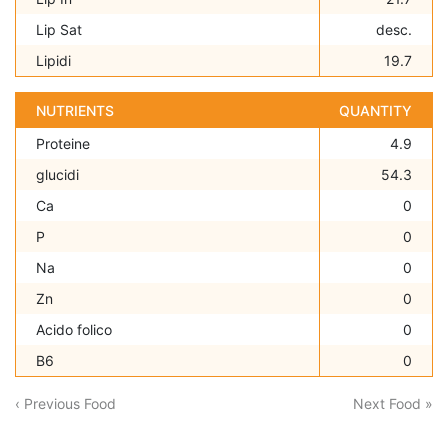
Lip Sat
desc.
Lipidi
19.7
NUTRIENTS
QUANTITY
Proteine
4.9
glucidi
54.3
Ca
0
P
0
Na
0
Zn
0
Acido folico
0
B6
0
‹ Previous Food
Next Food »