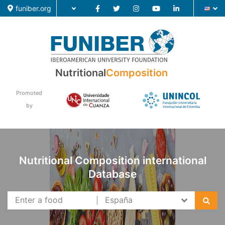
funiber.org
Food Composition
Nutritional
Composition
Academic Education
Promoted
by
Research
News
Nutritional Composition international
Database