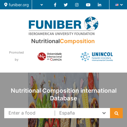
funiber.org
Food Composition
Nutritional
Composition
Academic Education
Promoted
Research
by
News
Nutritional Composition international
Database