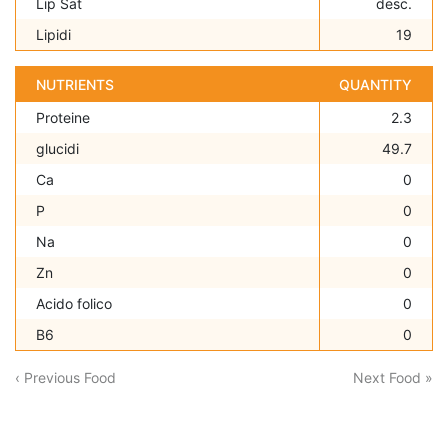
Lip Sat
desc.
Lipidi
19
NUTRIENTS
QUANTITY
Proteine
2.3
glucidi
49.7
Ca
0
P
0
Na
0
Zn
0
Acido folico
0
B6
0
‹ Previous Food
Next Food »