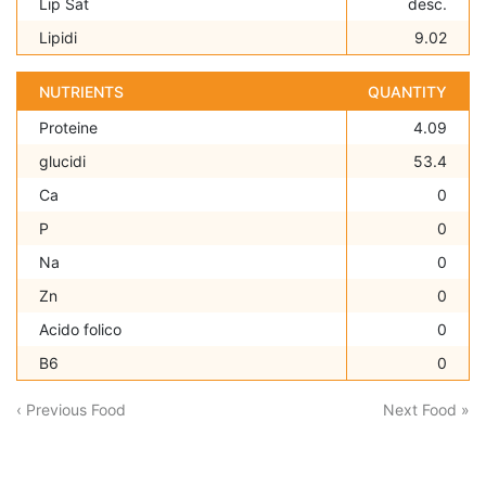
Lip Sat
desc.
Lipidi
9.02
NUTRIENTS
QUANTITY
Proteine
4.09
glucidi
53.4
Ca
0
P
0
Na
0
Zn
0
Acido folico
0
B6
0
‹ Previous Food
Next Food »