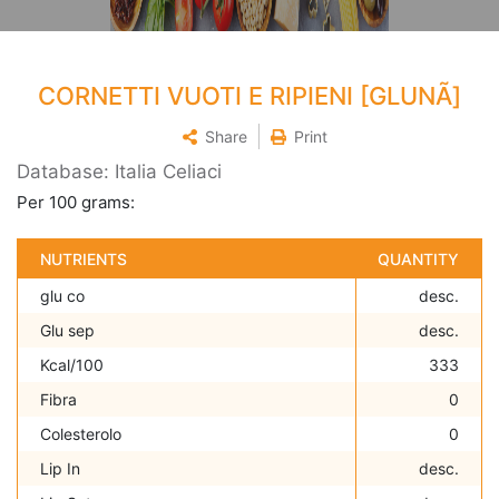
CORNETTI VUOTI E RIPIENI [GLUNÃ]
Share
Print
Database: Italia Celiaci
Per 100 grams:
NUTRIENTS
QUANTITY
glu co
desc.
Glu sep
desc.
Kcal/100
333
Fibra
0
Colesterolo
0
Lip In
desc.