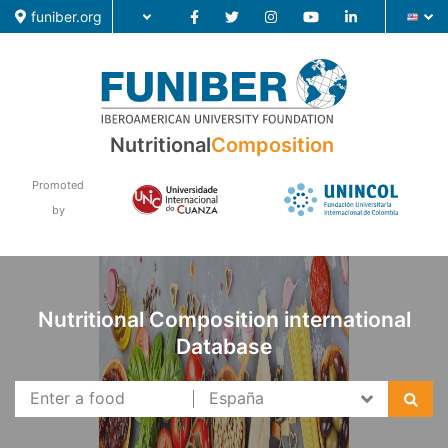
funiber.org
Food Composition
Nutritional
Composition
Academic Education
Promoted
Research
by
News
Nutritional Composition international
Database