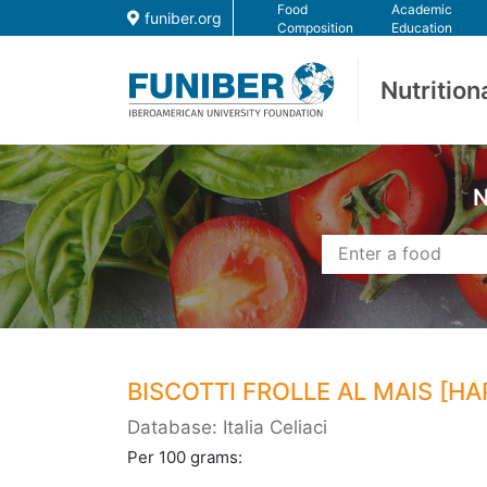
Food
Academic
funiber.org
Composition
Education
Nutrition
N
BISCOTTI FROLLE AL MAIS [H
Database: Italia Celiaci
Per 100 grams: