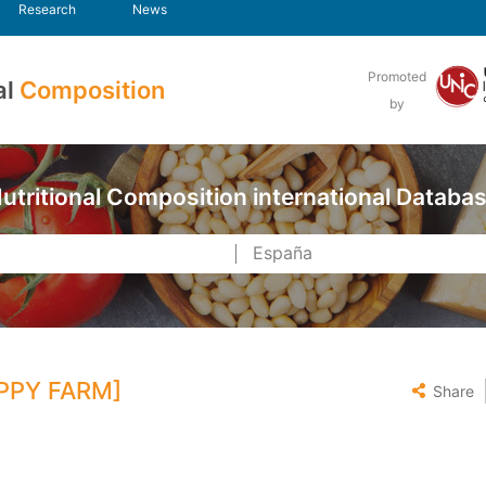
Research
News
Promoted
al
Composition
by
utritional Composition international Databa
APPY FARM]
Share