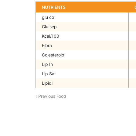
NUTRIENTS
glu co
Glu sep
Kcal/100
Fibra
Colesterolo
Lip In
Lip Sat
Lipidi
‹ Previous Food