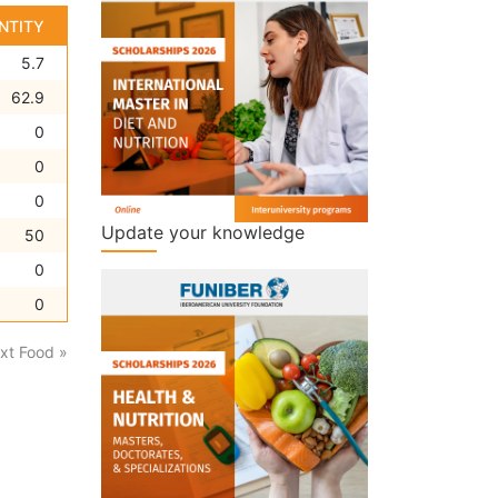
NTITY
5.7
62.9
0
0
0
Update your knowledge
50
0
0
xt Food »