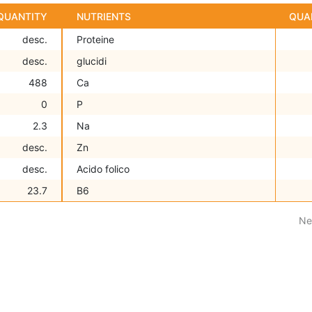
QUANTITY
NUTRIENTS
QUA
desc.
Proteine
desc.
glucidi
488
Ca
0
P
2.3
Na
desc.
Zn
desc.
Acido folico
23.7
B6
Ne