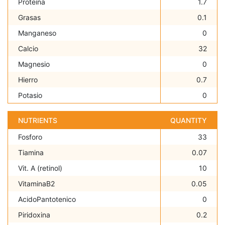
Proteína
1.7
Grasas
0.1
Manganeso
0
Calcio
32
Magnesio
0
Hierro
0.7
Potasio
0
NUTRIENTS
QUANTITY
Fosforo
33
Tiamina
0.07
Vit. A (retinol)
10
VitaminaB2
0.05
AcidoPantotenico
0
Piridoxina
0.2