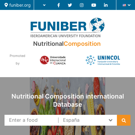
funiber.org
Nutritional
Composition
Food Composition
Academic Education
Promoted
by
Research
News
Nutritional Composition international
Database