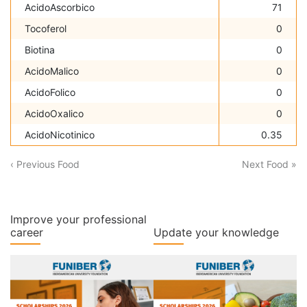
AcidoAscorbico
71
Tocoferol
0
Biotina
0
AcidoMalico
0
AcidoFolico
0
AcidoOxalico
0
AcidoNicotinico
0.35
‹ Previous Food
Next Food »
Improve your professional
career
Update your knowledge