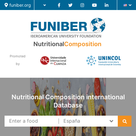
funiber.org
Nutritional
Composition
Food Composition
Academic Education
Promoted
by
Research
News
Nutritional Composition international
Database