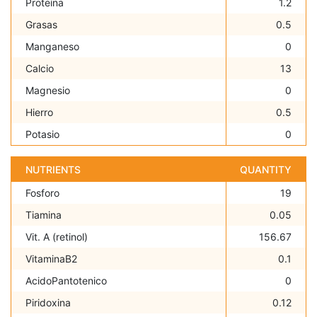
Proteína
1.2
Grasas
0.5
Manganeso
0
Calcio
13
Magnesio
0
Hierro
0.5
Potasio
0
NUTRIENTS
QUANTITY
Fosforo
19
Tiamina
0.05
Vit. A (retinol)
156.67
VitaminaB2
0.1
AcidoPantotenico
0
Piridoxina
0.12