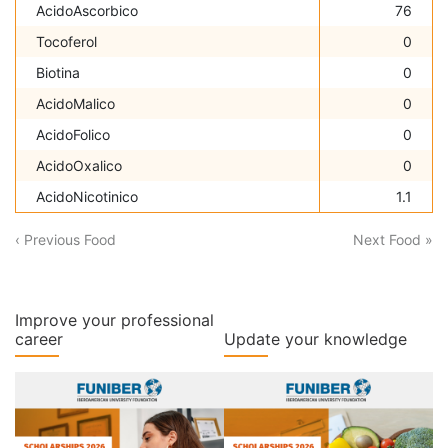
AcidoAscorbico
76
Tocoferol
0
Biotina
0
AcidoMalico
0
AcidoFolico
0
AcidoOxalico
0
AcidoNicotinico
1.1
‹ Previous Food
Next Food »
Improve your professional
career
Update your knowledge