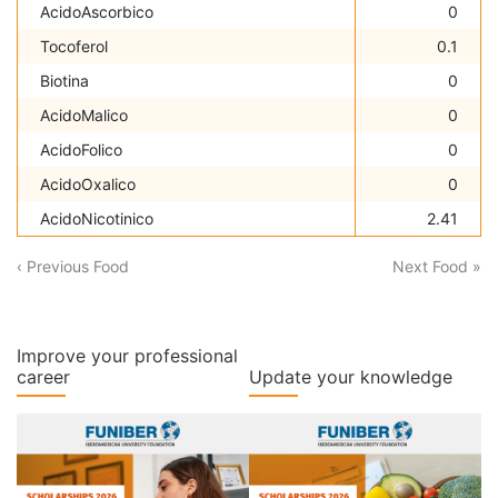
AcidoAscorbico
0
Tocoferol
0.1
Biotina
0
AcidoMalico
0
AcidoFolico
0
AcidoOxalico
0
AcidoNicotinico
2.41
‹ Previous Food
Next Food »
Improve your professional
career
Update your knowledge