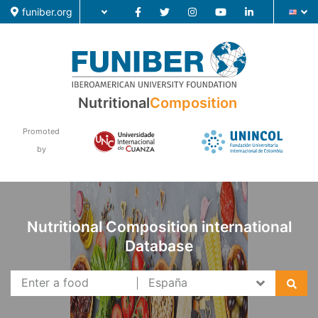
funiber.org
Nutritional
Composition
Food Composition
Academic Education
Promoted
by
Research
News
Nutritional Composition international
Database