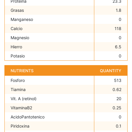
Proteína
23.3
Grasas
1.8
Manganeso
0
Calcio
118
Magnesio
0
Hierro
6.5
Potasio
0
NUTRIENTS
QUANTITY
Fosforo
513
Tiamina
0.62
Vit. A (retinol)
20
VitaminaB2
0.25
AcidoPantotenico
0
Piridoxina
0.1