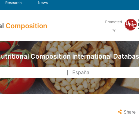
Research
News
Promoted
al
Composition
by
utritional Composition international Databa
Share