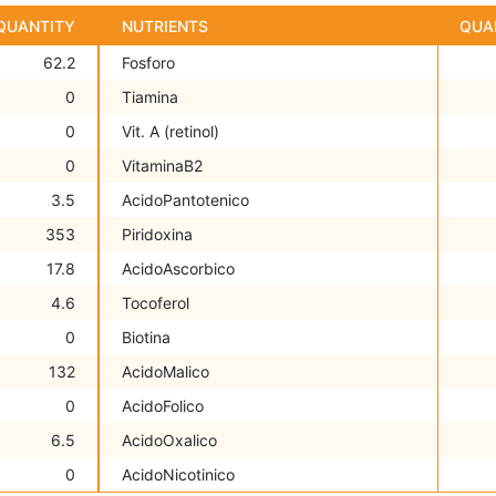
QUANTITY
NUTRIENTS
QUA
62.2
Fosforo
0
Tiamina
0
Vit. A (retinol)
0
VitaminaB2
3.5
AcidoPantotenico
353
Piridoxina
17.8
AcidoAscorbico
4.6
Tocoferol
0
Biotina
132
AcidoMalico
0
AcidoFolico
6.5
AcidoOxalico
0
AcidoNicotinico