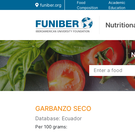
Food
Academic
funiber.org
Composition
Education
Nutrition
N
GARBANZO SECO
Database: Ecuador
Per 100 grams: