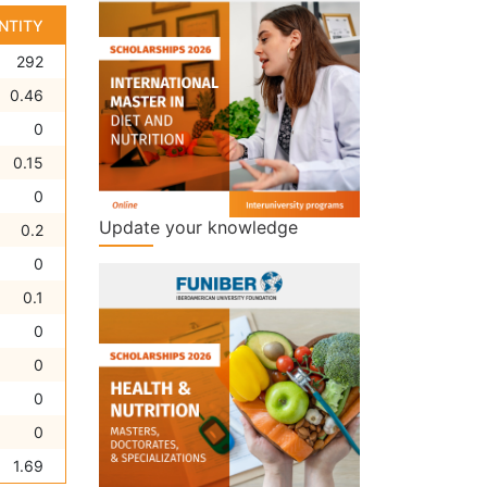
NTITY
292
0.46
0
0.15
0
Update your knowledge
0.2
0
0.1
0
0
0
0
1.69