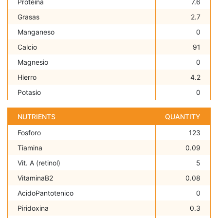
Proteína
7.6
Grasas
2.7
Manganeso
0
Calcio
91
Magnesio
0
Hierro
4.2
Potasio
0
NUTRIENTS
QUANTITY
Fosforo
123
Tiamina
0.09
Vit. A (retinol)
5
VitaminaB2
0.08
AcidoPantotenico
0
Piridoxina
0.3