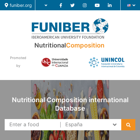
funiber.org
Nutritional
Composition
Food Composition
Academic Education
Promoted
by
Research
News
Nutritional Composition international
Database