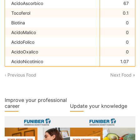
AcidoAscorbico
67
Tocoferol
0.1
Biotina
0
AcidoMalico
0
AcidoFolico
0
AcidoOxalico
0
AcidoNicotinico
1.07
‹ Previous Food
Next Food »
Improve your professional
career
Update your knowledge