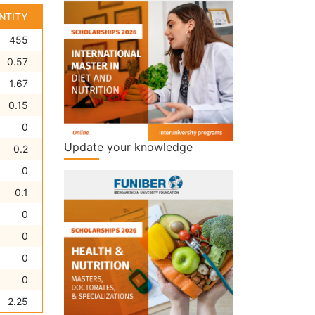
NTITY
455
0.57
1.67
0.15
0
Update your knowledge
0.2
0
0.1
0
0
0
0
2.25