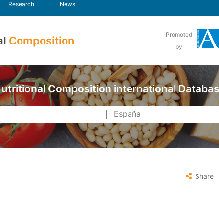
Research
News
Promoted
al
Composition
by
utritional Composition international Databa
Share