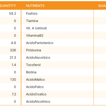
QUANTITY
NUTRIENTS
QUA
59.2
Fosforo
0
Tiamina
0
Vit. A (retinol)
0
VitaminaB2
4.6
AcidoPantotenico
326
Piridoxina
21.3
AcidoAscorbico
1.4
Tocoferol
0
Biotina
130
AcidoMalico
0
AcidoFolico
7.2
AcidoOxalico
0
AcidoNicotinico