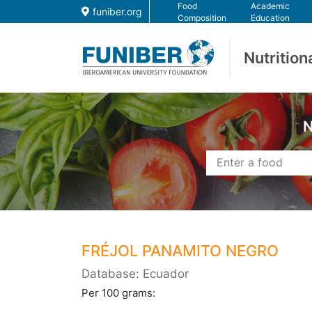
Food
Academic
funiber.org
Composition
Education
Nutrition
N
FRÉJOL PANAMITO NEGRO
Database: Ecuador
Per 100 grams: