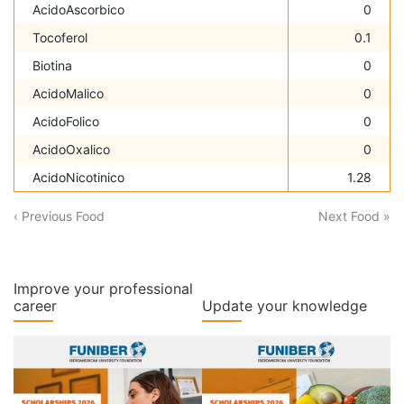
AcidoAscorbico
0
Tocoferol
0.1
Biotina
0
AcidoMalico
0
AcidoFolico
0
AcidoOxalico
0
AcidoNicotinico
1.28
‹ Previous Food
Next Food »
Improve your professional
career
Update your knowledge