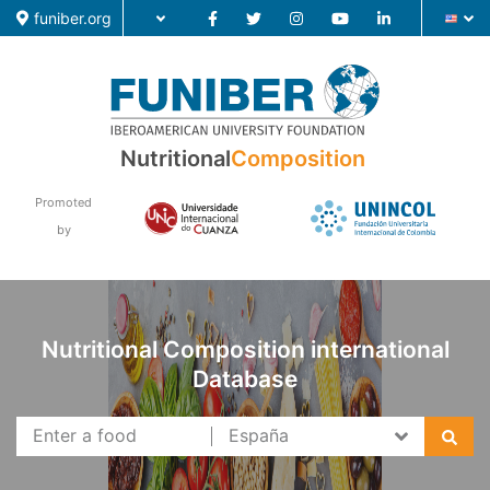
funiber.org
Nutritional
Composition
Food Composition
Academic Education
Promoted
by
Research
News
Nutritional Composition international
Database