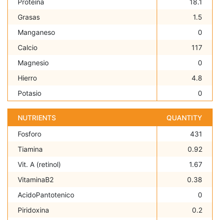
Proteína
18.1
Grasas
1.5
Manganeso
0
Calcio
117
Magnesio
0
Hierro
4.8
Potasio
0
NUTRIENTS
QUANTITY
Fosforo
431
Tiamina
0.92
Vit. A (retinol)
1.67
VitaminaB2
0.38
AcidoPantotenico
0
Piridoxina
0.2