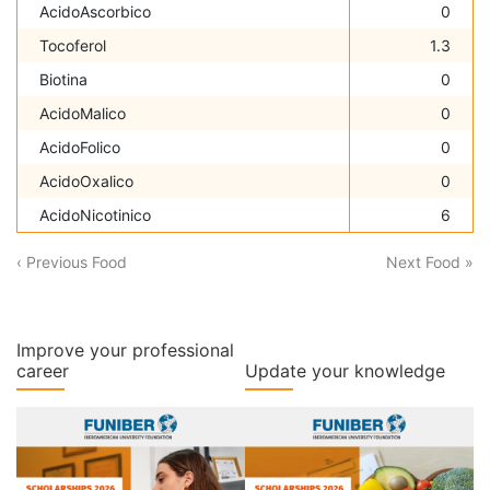
AcidoAscorbico
0
Tocoferol
1.3
Biotina
0
AcidoMalico
0
AcidoFolico
0
AcidoOxalico
0
AcidoNicotinico
6
‹ Previous Food
Next Food »
Improve your professional
career
Update your knowledge