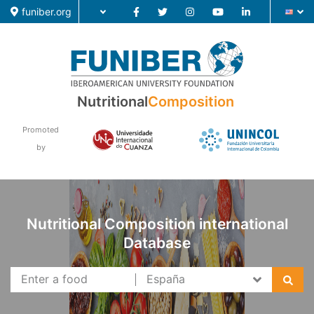
funiber.org
Nutritional
Composition
Food Composition
Academic Education
Promoted
by
Research
News
Nutritional Composition international
Database