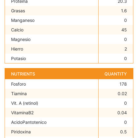
Proteína
20.3
Grasas
1.6
Manganeso
0
Calcio
45
Magnesio
0
Hierro
2
Potasio
0
NUTRIENTS
QUANTITY
Fosforo
178
Tiamina
0.02
Vit. A (retinol)
0
VitaminaB2
0.04
AcidoPantotenico
0
Piridoxina
0.5