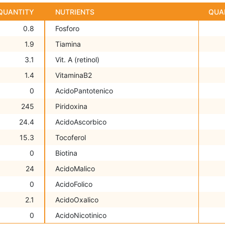
QUANTITY
NUTRIENTS
QUA
0.8
Fosforo
1.9
Tiamina
3.1
Vit. A (retinol)
1.4
VitaminaB2
0
AcidoPantotenico
245
Piridoxina
24.4
AcidoAscorbico
15.3
Tocoferol
0
Biotina
24
AcidoMalico
0
AcidoFolico
2.1
AcidoOxalico
0
AcidoNicotinico