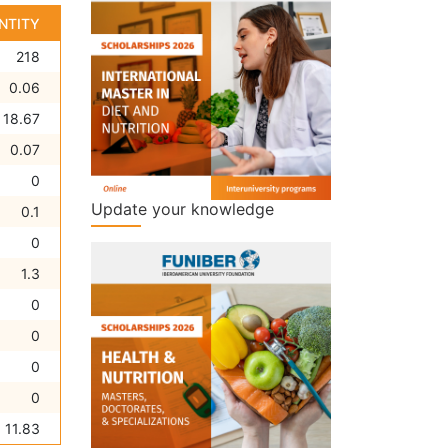
NTITY
218
0.06
18.67
0.07
0
Update your knowledge
0.1
0
1.3
0
0
0
0
11.83