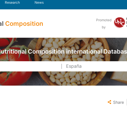
Research
News
Promoted
al
Composition
by
utritional Composition international Databa
Share