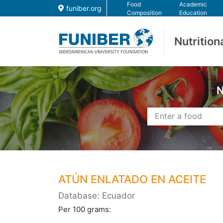
Food
Academic
funiber.org
Composition
Education
Nutrition
N
ATÚN ENLATADO EN ACEITE
Database: Ecuador
Per 100 grams: