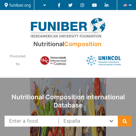
funiber.org
Nutritional
Composition
Food Composition
Academic Education
Promoted
by
Research
News
Nutritional Composition international
Database