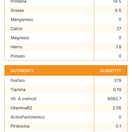
Proteína
19.5
Grasas
9.5
Manganeso
0
Calcio
27
Magnesio
0
Hierro
7.8
Potasio
0
NUTRIENTS
QUANTITY
Fosforo
379
Tiamina
0.19
Vit. A (retinol)
8082.7
VitaminaB2
2.56
AcidoPantotenico
0
Piridoxina
0.1