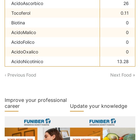
AcidoAscorbico
26
Tocoferol
0.11
Biotina
0
AcidoMalico
0
AcidoFolico
0
AcidoOxalico
0
AcidoNicotinico
13.28
‹ Previous Food
Next Food »
Improve your professional
career
Update your knowledge