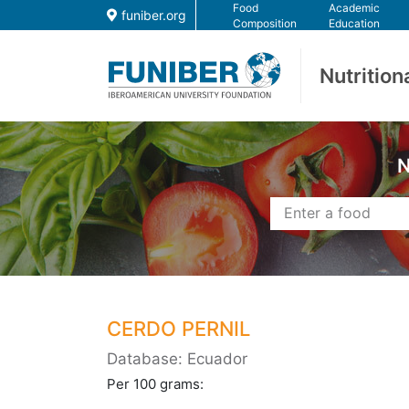
Food
Academic
funiber.org
Composition
Education
Nutrition
N
CERDO PERNIL
Database: Ecuador
Per 100 grams: