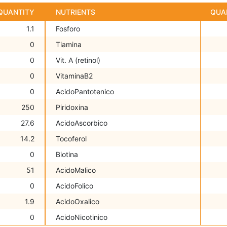
QUANTITY
NUTRIENTS
QUA
1.1
Fosforo
0
Tiamina
0
Vit. A (retinol)
0
VitaminaB2
0
AcidoPantotenico
250
Piridoxina
27.6
AcidoAscorbico
14.2
Tocoferol
0
Biotina
51
AcidoMalico
0
AcidoFolico
1.9
AcidoOxalico
0
AcidoNicotinico