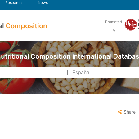
Research
News
Promoted
al
Composition
by
utritional Composition international Databa
Share