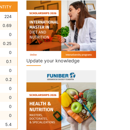
NTITY
224
0.69
0
0.25
0
Update your knowledge
0.1
0
0.2
0
0
0
0
5.4