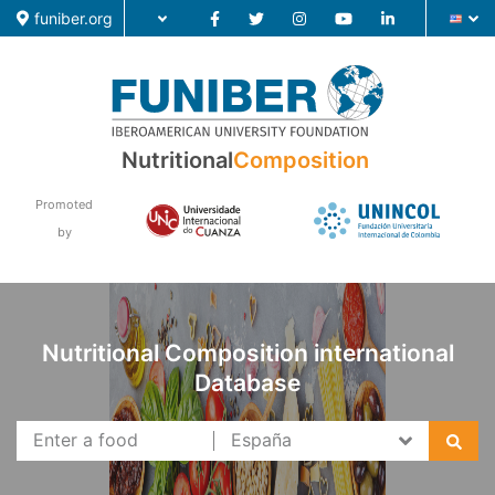
funiber.org
Nutritional
Composition
Food Composition
Academic Education
Promoted
by
Research
News
Nutritional Composition international
Database