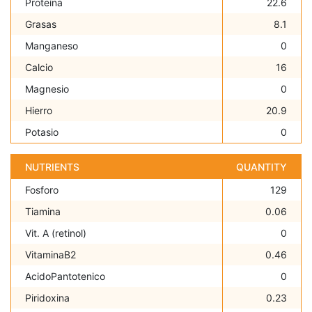
Proteína
22.6
Grasas
8.1
Manganeso
0
Calcio
16
Magnesio
0
Hierro
20.9
Potasio
0
NUTRIENTS
QUANTITY
Fosforo
129
Tiamina
0.06
Vit. A (retinol)
0
VitaminaB2
0.46
AcidoPantotenico
0
Piridoxina
0.23