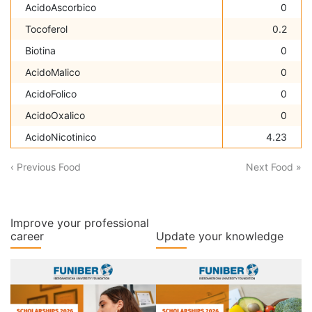
AcidoAscorbico
0
Tocoferol
0.2
Biotina
0
AcidoMalico
0
AcidoFolico
0
AcidoOxalico
0
AcidoNicotinico
4.23
‹ Previous Food
Next Food »
Improve your professional
career
Update your knowledge