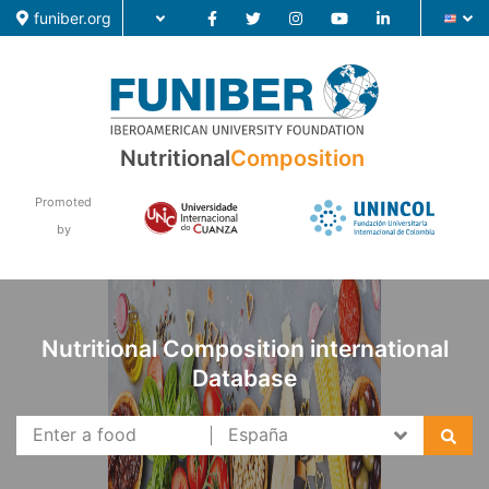
funiber.org
Nutritional
Composition
Food Composition
Academic Education
Promoted
by
Research
News
Nutritional Composition international
Database