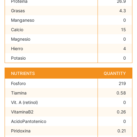
Proteína
26.9
Grasas
4.3
Manganeso
0
Calcio
15
Magnesio
0
Hierro
4
Potasio
0
NUTRIENTS
QUANTITY
Fosforo
219
Tiamina
0.58
Vit. A (retinol)
0
VitaminaB2
0.26
AcidoPantotenico
0
Piridoxina
0.21