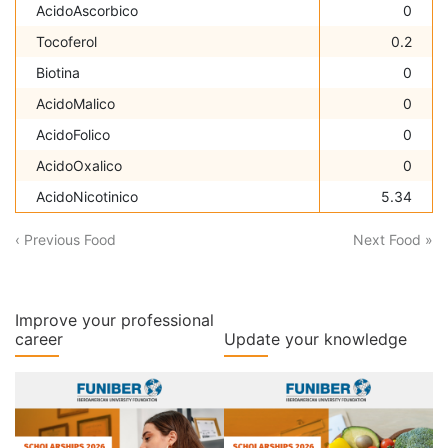
AcidoAscorbico
0
Tocoferol
0.2
Biotina
0
AcidoMalico
0
AcidoFolico
0
AcidoOxalico
0
AcidoNicotinico
5.34
‹ Previous Food
Next Food »
Improve your professional
career
Update your knowledge