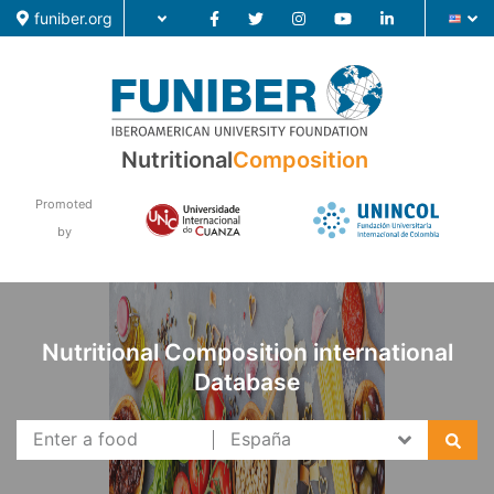
funiber.org
Nutritional
Composition
Food Composition
Academic Education
Promoted
by
Research
News
Nutritional Composition international
Database