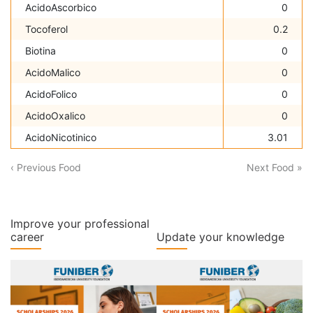
AcidoAscorbico
0
Tocoferol
0.2
Biotina
0
AcidoMalico
0
AcidoFolico
0
AcidoOxalico
0
AcidoNicotinico
3.01
‹ Previous Food
Next Food »
Improve your professional
career
Update your knowledge