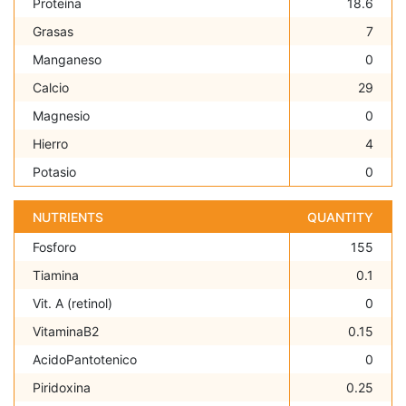
Proteína
18.6
Grasas
7
Manganeso
0
Calcio
29
Magnesio
0
Hierro
4
Potasio
0
NUTRIENTS
QUANTITY
Fosforo
155
Tiamina
0.1
Vit. A (retinol)
0
VitaminaB2
0.15
AcidoPantotenico
0
Piridoxina
0.25